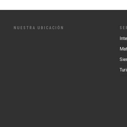
NUESTRA UBICACIÓN
SE
Int
Mat
Si
Tur