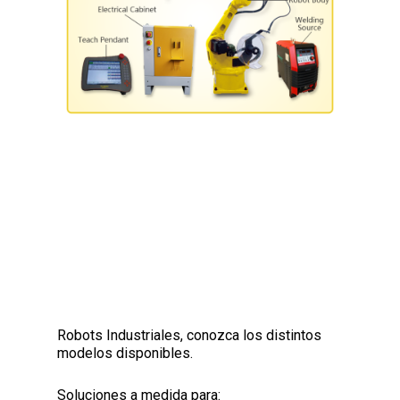
Reproductor
Media error: Format(s) not supported or source(s)
de
not found
video
Descargar archivo: http://grupro.com.ar/wp-
content/uploads/2021/03/Turin-robot.mp4?_=1
Robots Industriales, conozca los distintos
modelos disponibles.
Soluciones a medida para: