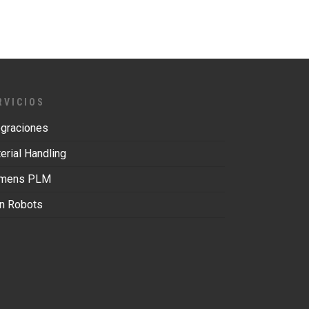
RVICIOS
egraciones
erial Handling
emens PLM
in Robots