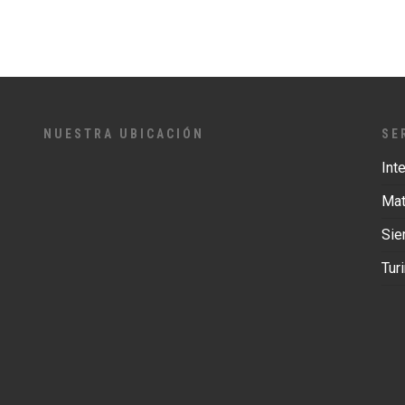
NUESTRA UBICACIÓN
SE
Int
Mat
Si
Tur