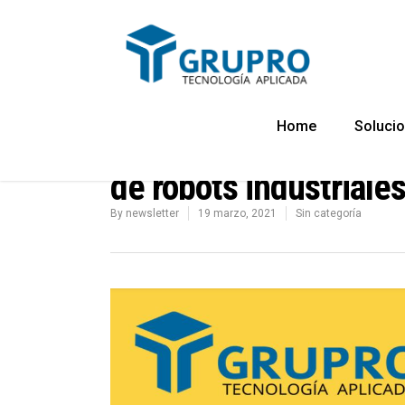
Home
Soluci
GRUPRO anuncia la dis
de robots industriale
By
newsletter
19 marzo, 2021
Sin categoría